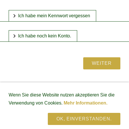
Ich habe mein Kennwort vergessen
Ich habe noch kein Konto.
IMPRESSUM
DATENSCHUTZ
VERSAND &
Wenn Sie diese Website nutzen akzeptieren Sie die
ZAHLUNGSARTEN
LIEFERZEITEN
WIDERRUFSRECHT
WIDERRUFSFORMULAR
AGB
Verwendung von Cookies.
Mehr Informationen.
RETOURE
WIDERRUF
Paul's exclusive horse equipment - Gottfried-Joos-Str.27 -
OK, EINVERSTANDEN.
72285 Pfalzgrafenweiler
Email: service@pauls-horse.de Tel.: +49 (0)7445/858550