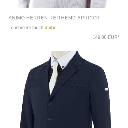
ANIMO HERREN REITHEMD APRICOT
- cashmere touch
mehr
149,00 EUR*