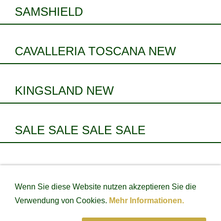
SAMSHIELD
CAVALLERIA TOSCANA NEW
KINGSLAND NEW
SALE SALE SALE SALE
IMPRESSUM
DATENSCHUTZ
VERSAND &
Wenn Sie diese Website nutzen akzeptieren Sie die
ZAHLUNGSARTEN
LIEFERZEITEN
WIDERRUFSRECHT
WIDERRUFSFORMULAR
AGB
Verwendung von Cookies.
Mehr Informationen.
RETOURE
WIDERRUF