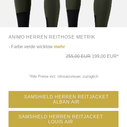
ANIMO HERREN REITHOSE METRIK
- Farbe verde wicklow
mehr
255,00 EUR
199,00 EUR*
*Alle Preise incl. Umsatzsteuer, zuzüglich
SAMSHIELD HERREN REITJACKET
ALBAN AIR
SAMSHIELD HERREN REITJACKET
LOUIS AIR