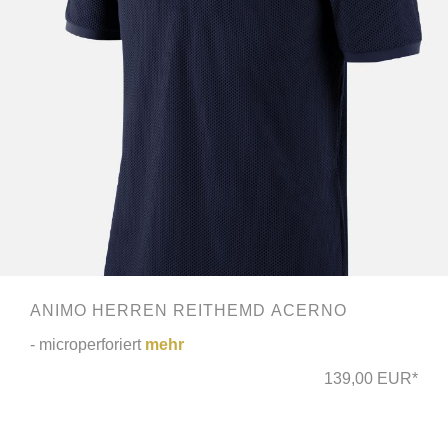
ANIMO HERREN REITHEMD ACERNO
- microperforiert
mehr
139,00 EUR*