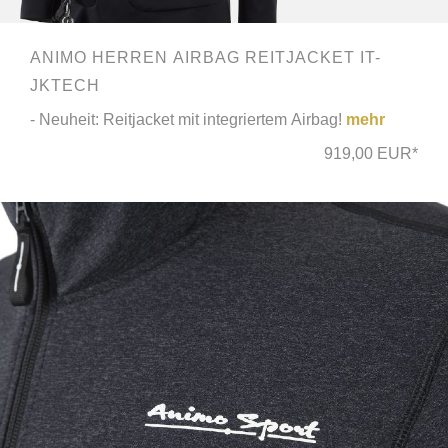
ANIMO HERREN AIRBAG REITJACKET IT-
JKTECH
- Neuheit: Reitjacket mit integriertem Airbag!
mehr
919,00 EUR*